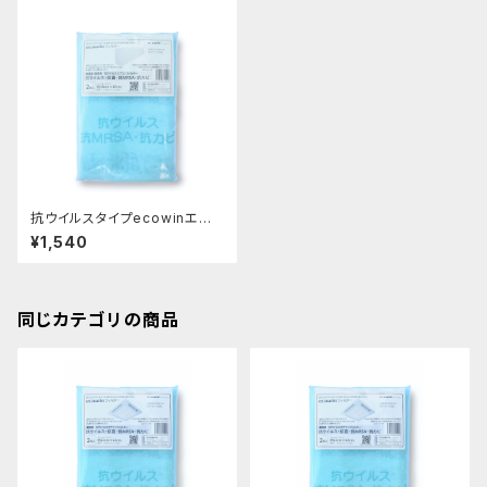
抗ウイルスタイプecowinエア
コンフィルター HAC-F48(家
¥1,540
庭用・業務用40cmX80cm 2
枚入り)
同じカテゴリの商品