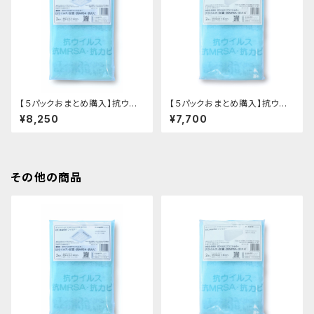
【５パックおまとめ購入】抗ウイ
【５パックおまとめ購入】抗ウイ
ルスタイプecowinエアコンフィ
ルスタイプecowinエアコンフィ
¥8,250
¥7,700
ルター HAC-F66(業務用62c
ルター HAC-F48(家庭用・業
mX62cm 2枚入り)ｘ５パック
務用40cmX80cm 2枚入り)
ｘ５パック
その他の商品