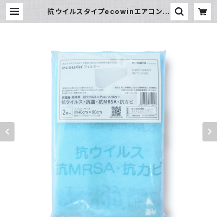
抗ウイルスタイプecowinエアコンフ
ィルター HAC-F48(家庭用・業務
用40cmX80cm 2枚入り) | eco
win-filter（抗ウイルスタイプエアコ
ンフィルター）