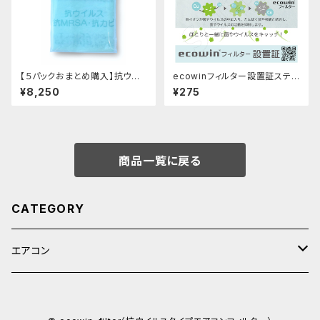
【５パックおまとめ購入】抗ウイ
ecowinフィルター設置証ステッ
ルスタイプecowinエアコンフィ
カーメカニズム
¥8,250
¥275
ルター HAC-F66(業務用62c
mX62cm 2枚入り)ｘ５パック
商品一覧に戻る
CATEGORY
エアコン
フィルタ―