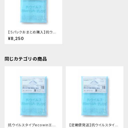
【５パックおまとめ購入】抗ウイ
ルスタイプecowinエアコンフィ
¥8,250
ルター HAC-F66(業務用62c
mX62cm 2枚入り)ｘ５パック
同じカテゴリの商品
抗ウイルスタイプecowinエア
【定期便発送】抗ウイルスタイプ