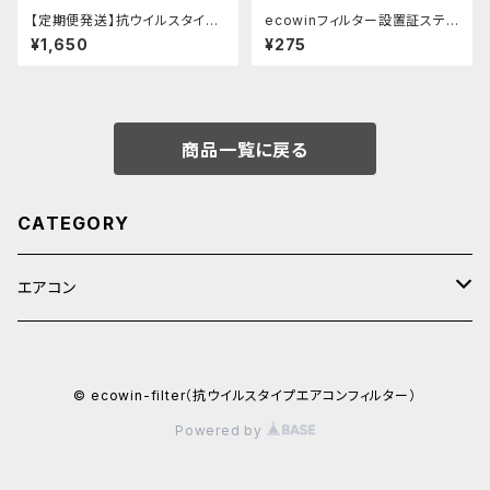
【定期便発送】抗ウイルスタイプ
ecowinフィルター設置証ステッ
ecowinエアコンフィルター HA
カー壁掛型
¥1,650
¥275
C-F66(業務用62cmX62cm
2枚入り)
商品一覧に戻る
CATEGORY
エアコン
フィルタ―
© ecowin-filter（抗ウイルスタイプエアコンフィルター）
抗菌
Powered by
抗ウイルス