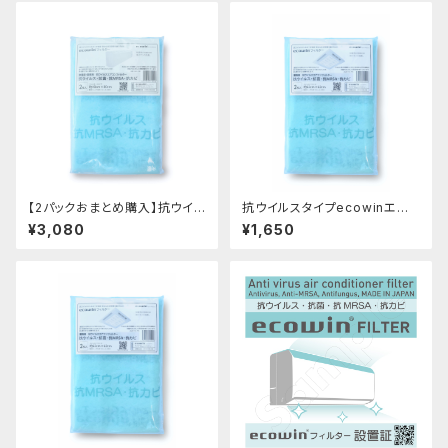
【2パックおまとめ購入】抗ウイル
抗ウイルスタイプecowinエア
スタイプecowinエアコンフィル
コンフィルター HAC-F66(業務
¥3,080
¥1,650
ター HAC-F48(家庭用・業務
用62cmX62cm 2枚入り)
用40cmX80cm 2枚入り)ｘ2
パック