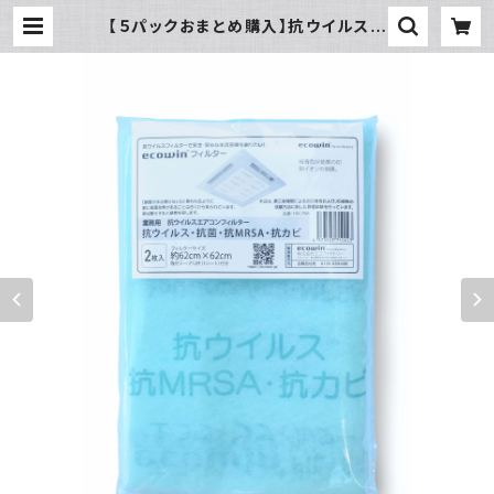
【５パックおまとめ購入】抗ウイルスタ
イプecowinエアコンフィルター HA
C-F66(業務用62cmX62cm 2枚
入り)ｘ５パック | ecowin-filter（抗
ウイルスタイプエアコンフィルター）